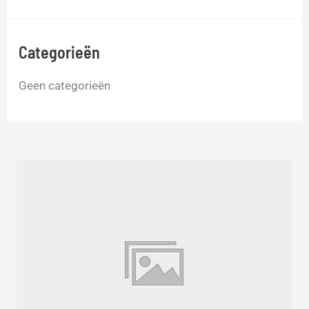
a
a
Categorieën
r
:
Geen categorieën