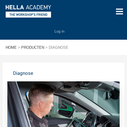
Ga
naar
de
inhoud
Log in
HOME
PRODUCTEN
DIAGNOSE
Diagnose